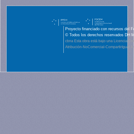
Proyecto financiado con recursos del F
© Todos los derechos reservados DH 
cbna
Esta obra está bajo una Licencia C
Atribución-NoComercial-CompartirIgual 4.0