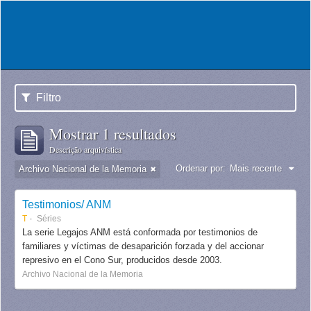
Filtro
Mostrar 1 resultados
Descrição arquivística
Ordenar por:
Mais recente
Archivo Nacional de la Memoria
Testimonios/ ANM
T
Séries
La serie Legajos ANM está conformada por testimonios de
familiares y víctimas de desaparición forzada y del accionar
represivo en el Cono Sur, producidos desde 2003.
Archivo Nacional de la Memoria