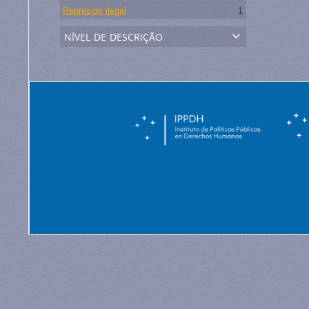
Represión ilegal
1
nível de descrição