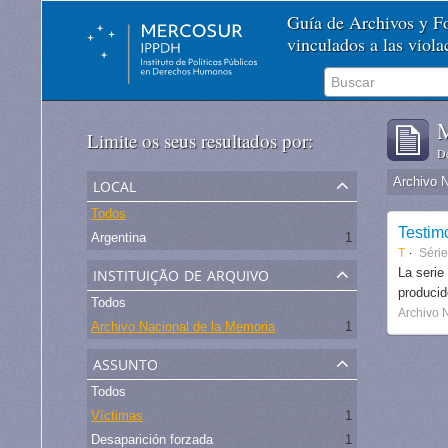
Guía de Archivos y 
vinculados a las viol
M
Limite os seus resultados por:
De
local
Archivo 
Todos
Testim
Argentina
1
T
Séri
instituição de arquivo
La serie
produci
Todos
Archivo 
Archivo Nacional de la Memoria
1
assunto
Todos
Víctimas
1
Desaparición forzada
1