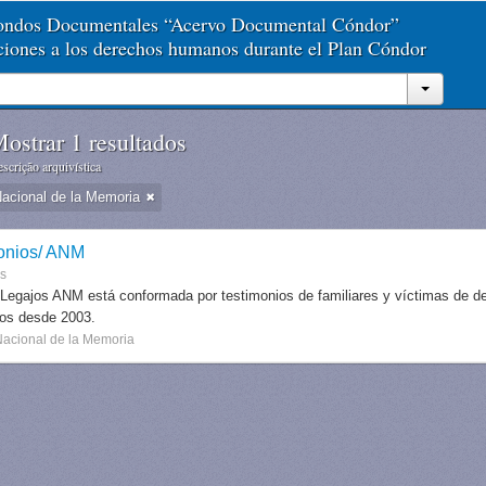
Fondos Documentales “Acervo Documental Cóndor”
aciones a los derechos humanos durante el Plan Cóndor
ostrar 1 resultados
scrição arquivística
Nacional de la Memoria
onios/ ANM
es
 Legajos ANM está conformada por testimonios de familiares y víctimas de des
dos desde 2003.
Nacional de la Memoria