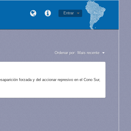
Entrar
Ordenar por:
Mais recente
aparición forzada y del accionar represivo en el Cono Sur,