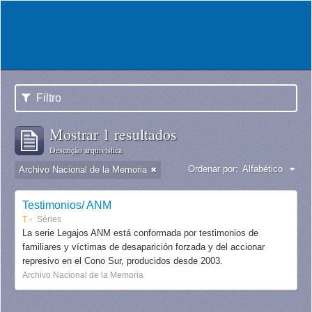
Filtro
Mostrar 1 resultados
Descrição arquivística
Ordenar por:
Alfabético
Archivo Nacional de la Memoria
Testimonios/ ANM
T
Séries
La serie Legajos ANM está conformada por testimonios de
familiares y víctimas de desaparición forzada y del accionar
represivo en el Cono Sur, producidos desde 2003.
Archivo Nacional de la Memoria