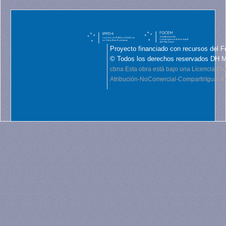
Proyecto financiado con recursos del F
© Todos los derechos reservados DH 
cbna
Esta obra está bajo una Licencia C
Atribución-NoComercial-CompartirIgual 4.0