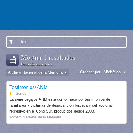
Filtro
Mostrar 1 resultados
Descrição arquivística
Ordenar por:
Alfabético
Archivo Nacional de la Memoria
Testimonios/ ANM
T
Séries
La serie Legajos ANM está conformada por testimonios de
familiares y víctimas de desaparición forzada y del accionar
represivo en el Cono Sur, producidos desde 2003.
Archivo Nacional de la Memoria