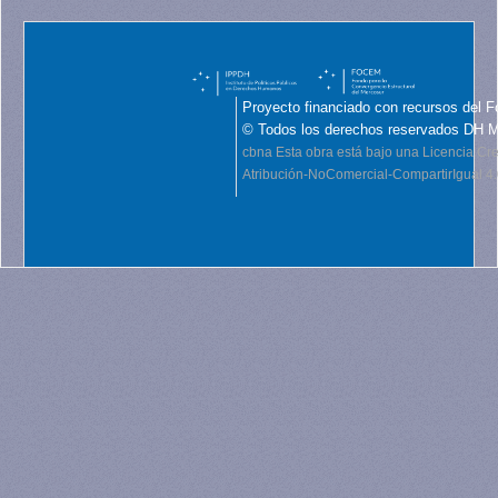
Proyecto financiado con recursos del F
© Todos los derechos reservados DH 
cbna
Esta obra está bajo una Licencia C
Atribución-NoComercial-CompartirIgual 4.0