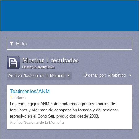
Filtro
Mostrar 1 resultados
Descrição arquivística
Ordenar por:
Alfabético
Archivo Nacional de la Memoria
Testimonios/ ANM
T
Séries
La serie Legajos ANM está conformada por testimonios de
familiares y víctimas de desaparición forzada y del accionar
represivo en el Cono Sur, producidos desde 2003.
Archivo Nacional de la Memoria