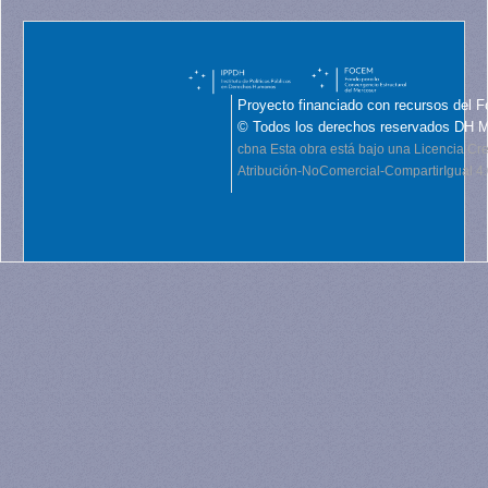
Proyecto financiado con recursos del F
© Todos los derechos reservados DH 
cbna
Esta obra está bajo una Licencia C
Atribución-NoComercial-CompartirIgual 4.0