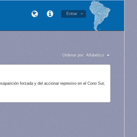
Entrar
Ordenar por:
Alfabético
aparición forzada y del accionar represivo en el Cono Sur,