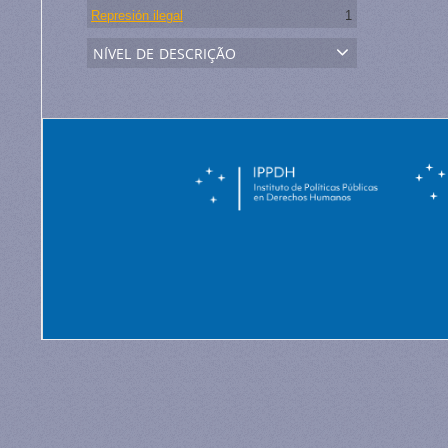
Represión ilegal
1
nível de descrição