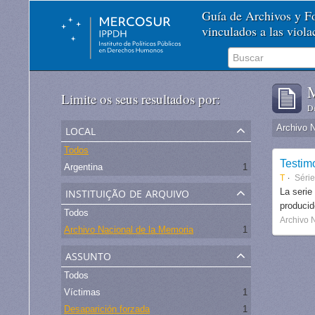
Guía de Archivos y 
vinculados a las viol
M
Limite os seus resultados por:
De
local
Archivo 
Todos
Testim
Argentina
1
T
Séri
instituição de arquivo
La serie
produci
Todos
Archivo 
Archivo Nacional de la Memoria
1
assunto
Todos
Víctimas
1
Desaparición forzada
1