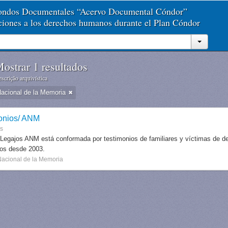
Fondos Documentales “Acervo Documental Cóndor”
aciones a los derechos humanos durante el Plan Cóndor
ostrar 1 resultados
scrição arquivística
Nacional de la Memoria
onios/ ANM
es
 Legajos ANM está conformada por testimonios de familiares y víctimas de des
dos desde 2003.
Nacional de la Memoria