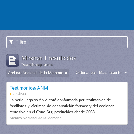
Filtro
Mostrar 1 resultados
Descrição arquivística
Ordenar por:
Mais recente
Archivo Nacional de la Memoria
Testimonios/ ANM
T
Séries
La serie Legajos ANM está conformada por testimonios de
familiares y víctimas de desaparición forzada y del accionar
represivo en el Cono Sur, producidos desde 2003.
Archivo Nacional de la Memoria