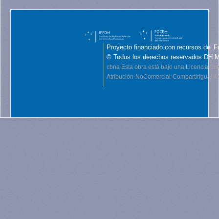
Proyecto financiado con recursos del F
© Todos los derechos reservados DH 
cbna
Esta obra está bajo una Licencia C
Atribución-NoComercial-CompartirIgual 4.0