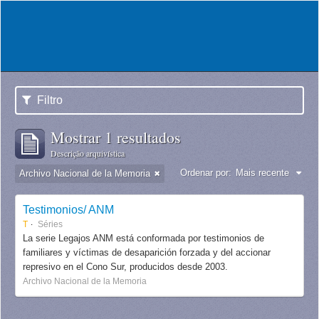
Filtro
Mostrar 1 resultados
Descrição arquivística
Ordenar por:
Mais recente
Archivo Nacional de la Memoria
Testimonios/ ANM
T
Séries
La serie Legajos ANM está conformada por testimonios de
familiares y víctimas de desaparición forzada y del accionar
represivo en el Cono Sur, producidos desde 2003.
Archivo Nacional de la Memoria