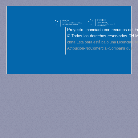
Proyecto financiado con recursos del F
© Todos los derechos reservados DH 
cbna
Esta obra está bajo una Licencia C
Atribución-NoComercial-CompartirIgual 4.0