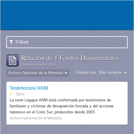
Filtros
Relación de 1 Fondos Documentales
Descripción archivística
Ordenar por:
Más reciente
Archivo Nacional de la Memoria
Testimonios/ ANM
T
Serie
La serie Legajos ANM está conformada por testimonios de
familiares y víctimas de desaparición forzada y del accionar
represivo en el Cono Sur, producidos desde 2003.
Archivo Nacional de la Memoria