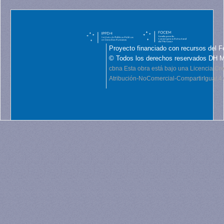
Proyecto financiado con recursos del F
© Todos los derechos reservados DH 
cbna
Esta obra está bajo una Licencia C
Atribución-NoComercial-CompartirIgual 4.0