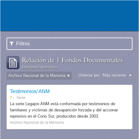
Filtros
Relación de 1 Fondos Documentales
Descripción archivística
Ordenar por:
Más reciente
Archivo Nacional de la Memoria
Testimonios/ ANM
T
Serie
La serie Legajos ANM está conformada por testimonios de
familiares y víctimas de desaparición forzada y del accionar
represivo en el Cono Sur, producidos desde 2003.
Archivo Nacional de la Memoria