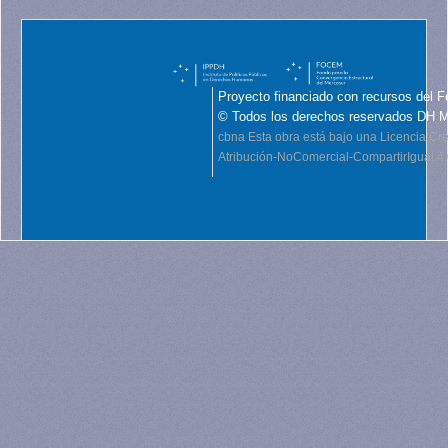
Proyecto financiado con recursos del F
© Todos los derechos reservados DH 
cbna
Esta obra está bajo una Licencia C
Atribución-NoComercial-CompartirIgual 4.0