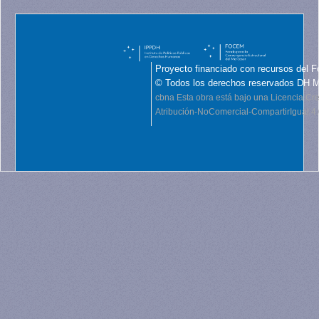
Proyecto financiado con recursos del F
© Todos los derechos reservados DH 
cbna
Esta obra está bajo una Licencia C
Atribución-NoComercial-CompartirIgual 4.0