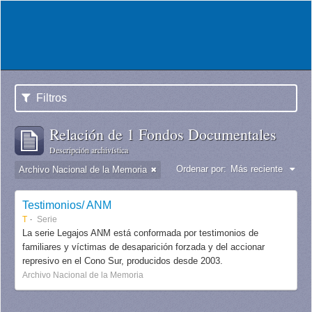
Filtros
Relación de 1 Fondos Documentales
Descripción archivística
Ordenar por:
Más reciente
Archivo Nacional de la Memoria
Testimonios/ ANM
T
Serie
La serie Legajos ANM está conformada por testimonios de
familiares y víctimas de desaparición forzada y del accionar
represivo en el Cono Sur, producidos desde 2003.
Archivo Nacional de la Memoria