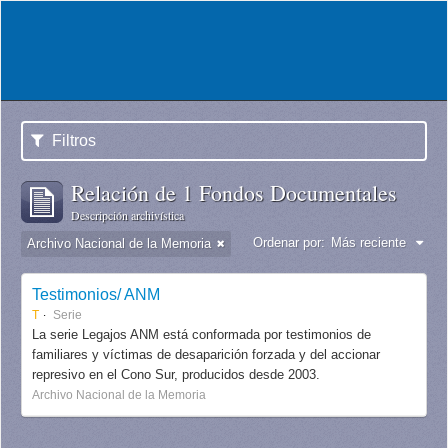
Filtros
Relación de 1 Fondos Documentales
Descripción archivística
Ordenar por:
Más reciente
Archivo Nacional de la Memoria
Testimonios/ ANM
T
Serie
La serie Legajos ANM está conformada por testimonios de
familiares y víctimas de desaparición forzada y del accionar
represivo en el Cono Sur, producidos desde 2003.
Archivo Nacional de la Memoria