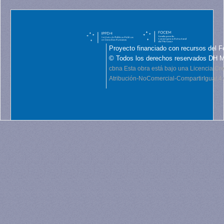
Proyecto financiado con recursos del F
© Todos los derechos reservados DH 
cbna
Esta obra está bajo una Licencia C
Atribución-NoComercial-CompartirIgual 4.0