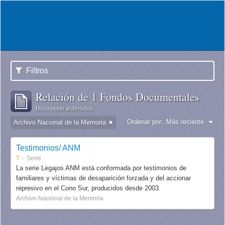
Filtros
Relación de 1 Fondos Documentales
Descripción archivística
Ordenar por:
Más reciente
Archivo Nacional de la Memoria
Testimonios/ ANM
T
Serie
La serie Legajos ANM está conformada por testimonios de
familiares y víctimas de desaparición forzada y del accionar
represivo en el Cono Sur, producidos desde 2003.
Archivo Nacional de la Memoria