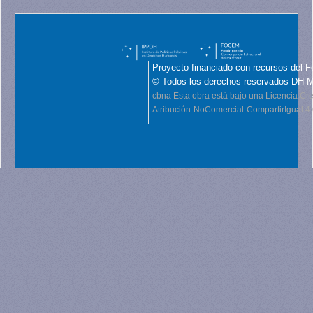
Proyecto financiado con recursos del F
© Todos los derechos reservados DH 
cbna
Esta obra está bajo una Licencia C
Atribución-NoComercial-CompartirIgual 4.0