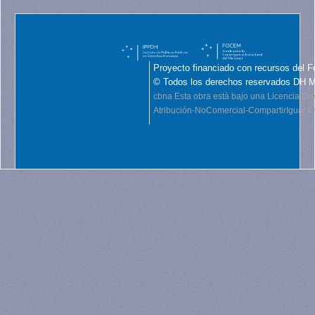
Proyecto financiado con recursos del F
© Todos los derechos reservados DH 
cbna
Esta obra está bajo una Licencia C
Atribución-NoComercial-CompartirIgual 4.0