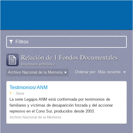
Filtros
Relación de 1 Fondos Documentales
Descripción archivística
Ordenar por:
Más reciente
Archivo Nacional de la Memoria
Testimonios/ ANM
T
Serie
La serie Legajos ANM está conformada por testimonios de
familiares y víctimas de desaparición forzada y del accionar
represivo en el Cono Sur, producidos desde 2003.
Archivo Nacional de la Memoria