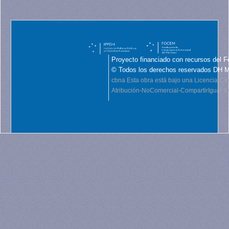
Proyecto financiado con recursos del F
© Todos los derechos reservados DH 
cbna
Esta obra está bajo una Licencia C
Atribución-NoComercial-CompartirIgual 4.0