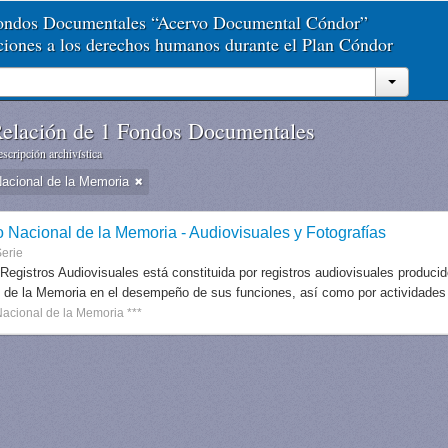
Fondos Documentales “Acervo Documental Cóndor”
aciones a los derechos humanos durante el Plan Cóndor
elación de 1 Fondos Documentales
scripción archivística
Nacional de la Memoria
o Nacional de la Memoria - Audiovisuales y Fotografías
erie
 Registros Audiovisuales está constituida por registros audiovisuales produc
 de la Memoria en el desempeño de sus funciones, así como por actividades r
Nacional de la Memoria ***