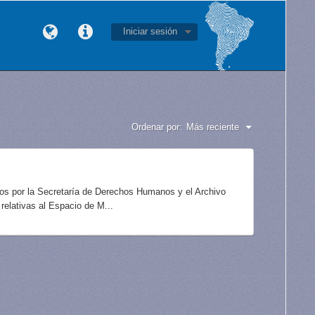
Iniciar sesión
Ordenar por:
Más reciente
idos por la Secretaría de Derechos Humanos y el Archivo
elativas al Espacio de M...