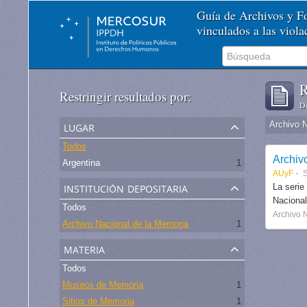
Guía de Archivos y 
vinculados a las viol
R
Restringir resultados por:
De
lugar
Archivo 
Todos
Archiv
Argentina
1
AUyF
S
institución depositaria
La serie
Nacional
Todos
Archivo 
Archivo Nacional de la Memoria
1
materia
Todos
Museos de Memoria
1
Sitios de Memoria
1