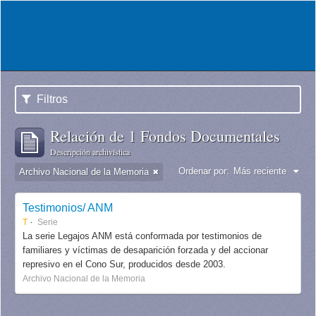
Filtros
Relación de 1 Fondos Documentales
Descripción archivística
Ordenar por:
Más reciente
Archivo Nacional de la Memoria
Testimonios/ ANM
T
Serie
La serie Legajos ANM está conformada por testimonios de
familiares y víctimas de desaparición forzada y del accionar
represivo en el Cono Sur, producidos desde 2003.
Archivo Nacional de la Memoria