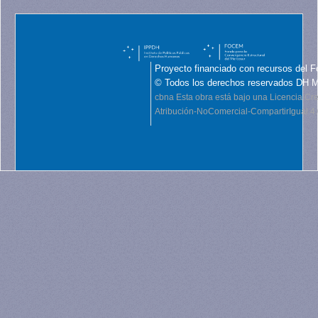
Proyecto financiado con recursos del F
© Todos los derechos reservados DH 
cbna
Esta obra está bajo una Licencia C
Atribución-NoComercial-CompartirIgual 4.0