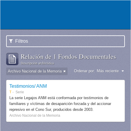
Filtros
Relación de 1 Fondos Documentales
Descripción archivística
Ordenar por:
Más reciente
Archivo Nacional de la Memoria
Testimonios/ ANM
T
Serie
La serie Legajos ANM está conformada por testimonios de
familiares y víctimas de desaparición forzada y del accionar
represivo en el Cono Sur, producidos desde 2003.
Archivo Nacional de la Memoria