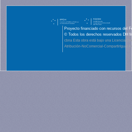
Proyecto financiado con recursos del F
© Todos los derechos reservados DH 
cbna
Esta obra está bajo una Licencia C
Atribución-NoComercial-CompartirIgual 4.0