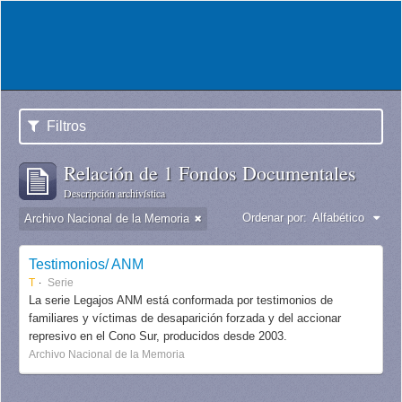
Filtros
Relación de 1 Fondos Documentales
Descripción archivística
Ordenar por:
Alfabético
Archivo Nacional de la Memoria
Testimonios/ ANM
T
Serie
La serie Legajos ANM está conformada por testimonios de
familiares y víctimas de desaparición forzada y del accionar
represivo en el Cono Sur, producidos desde 2003.
Archivo Nacional de la Memoria