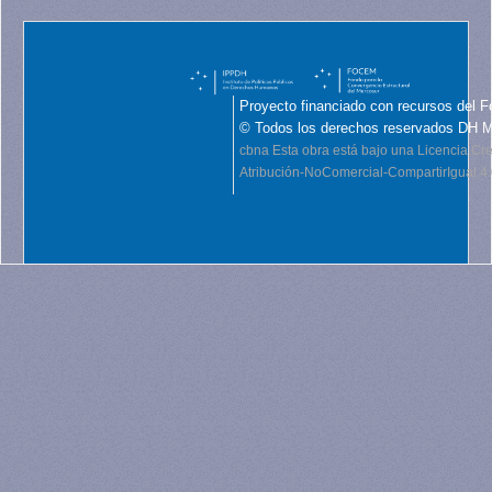
Proyecto financiado con recursos del F
© Todos los derechos reservados DH 
cbna
Esta obra está bajo una Licencia C
Atribución-NoComercial-CompartirIgual 4.0