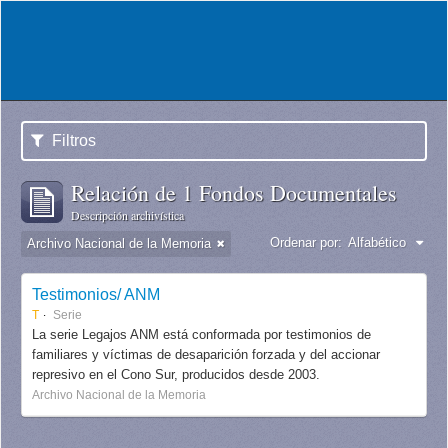
Filtros
Relación de 1 Fondos Documentales
Descripción archivística
Ordenar por:
Alfabético
Archivo Nacional de la Memoria
Testimonios/ ANM
T
Serie
La serie Legajos ANM está conformada por testimonios de
familiares y víctimas de desaparición forzada y del accionar
represivo en el Cono Sur, producidos desde 2003.
Archivo Nacional de la Memoria