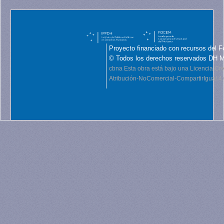
Proyecto financiado con recursos del F
© Todos los derechos reservados DH 
cbna
Esta obra está bajo una Licencia C
Atribución-NoComercial-CompartirIgual 4.0