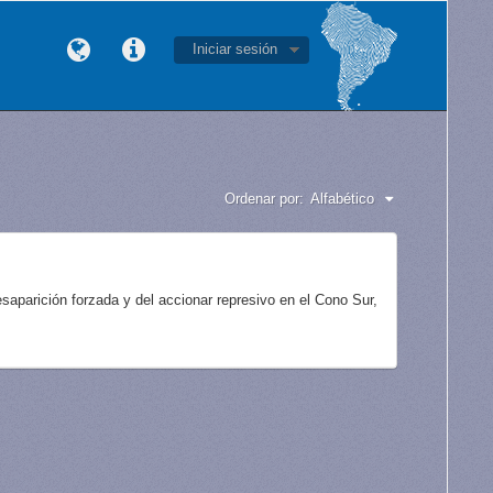
Iniciar sesión
Ordenar por:
Alfabético
aparición forzada y del accionar represivo en el Cono Sur,