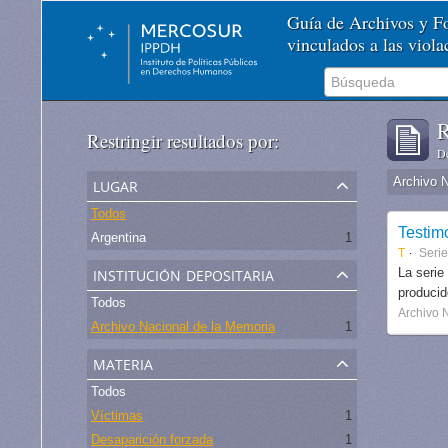
Guía de Archivos y 
vinculados a las viol
R
Restringir resultados por:
De
lugar
Archivo 
Todos
Testim
Argentina
1
T
Serie
institución depositaria
La serie
produci
Todos
Archivo 
Archivo Nacional de la Memoria
1
materia
Todos
Víctimas
1
Desaparición forzada
1