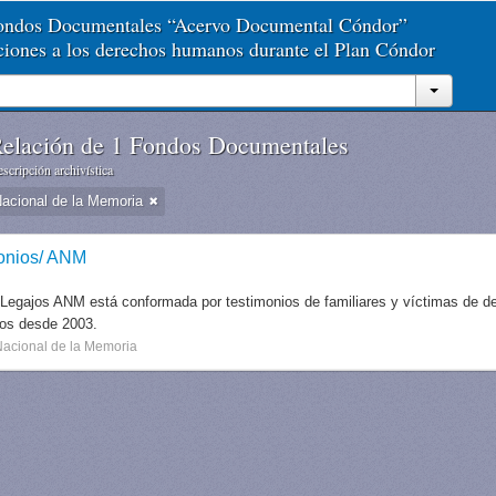
Fondos Documentales “Acervo Documental Cóndor”
aciones a los derechos humanos durante el Plan Cóndor
elación de 1 Fondos Documentales
scripción archivística
Nacional de la Memoria
onios/ ANM
 Legajos ANM está conformada por testimonios de familiares y víctimas de des
dos desde 2003.
Nacional de la Memoria