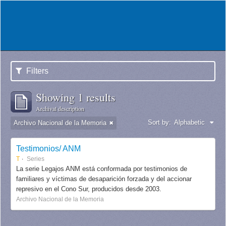
Filters
Showing 1 results
Archival description
Sort by:
Alphabetic
Archivo Nacional de la Memoria
Testimonios/ ANM
T
Series
La serie Legajos ANM está conformada por testimonios de
familiares y víctimas de desaparición forzada y del accionar
represivo en el Cono Sur, producidos desde 2003.
Archivo Nacional de la Memoria