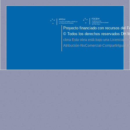
Proyecto financiado con recursos del F
© Todos los derechos reservados DH 
cbna
Esta obra está bajo una Licencia C
Atribución-NoComercial-CompartirIgual 4.0