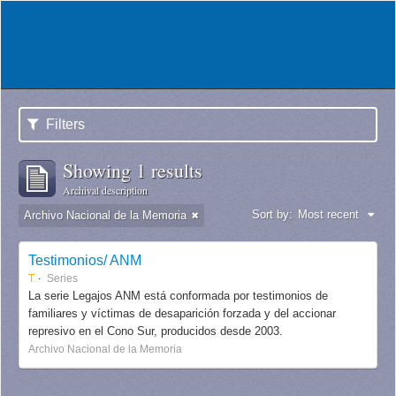
Filters
Showing 1 results
Archival description
Sort by:
Most recent
Archivo Nacional de la Memoria
Testimonios/ ANM
T
Series
La serie Legajos ANM está conformada por testimonios de
familiares y víctimas de desaparición forzada y del accionar
represivo en el Cono Sur, producidos desde 2003.
Archivo Nacional de la Memoria