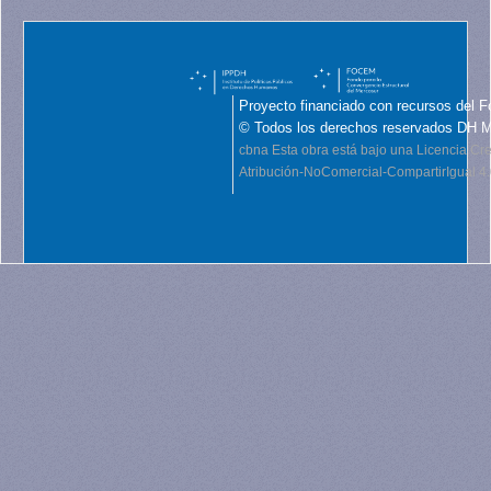
Proyecto financiado con recursos del F
© Todos los derechos reservados DH 
cbna
Esta obra está bajo una Licencia C
Atribución-NoComercial-CompartirIgual 4.0