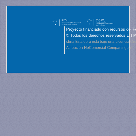
Proyecto financiado con recursos del F
© Todos los derechos reservados DH 
cbna
Esta obra está bajo una Licencia C
Atribución-NoComercial-CompartirIgual 4.0