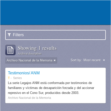
Filters
Showing 1 results
Archival description
Sort by:
Most recent
Archivo Nacional de la Memoria
Testimonios/ ANM
T
Series
La serie Legajos ANM está conformada por testimonios de
familiares y víctimas de desaparición forzada y del accionar
represivo en el Cono Sur, producidos desde 2003.
Archivo Nacional de la Memoria