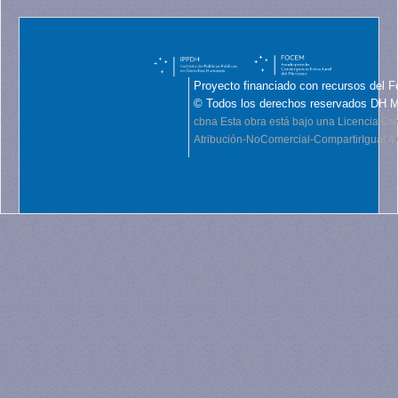
Proyecto financiado con recursos del F
© Todos los derechos reservados DH 
cbna
Esta obra está bajo una Licencia C
Atribución-NoComercial-CompartirIgual 4.0