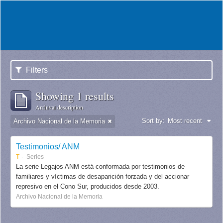
Filters
Showing 1 results
Archival description
Sort by:
Most recent
Archivo Nacional de la Memoria
Testimonios/ ANM
T
Series
La serie Legajos ANM está conformada por testimonios de
familiares y víctimas de desaparición forzada y del accionar
represivo en el Cono Sur, producidos desde 2003.
Archivo Nacional de la Memoria