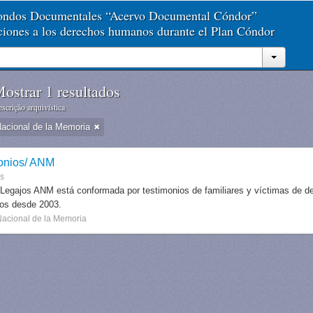
Fondos Documentales “Acervo Documental Cóndor”
aciones a los derechos humanos durante el Plan Cóndor
ostrar 1 resultados
scrição arquivística
Nacional de la Memoria
onios/ ANM
es
 Legajos ANM está conformada por testimonios de familiares y víctimas de des
dos desde 2003.
Nacional de la Memoria