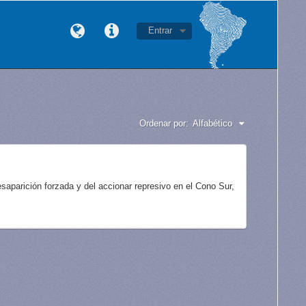
Entrar
Ordenar por:
Alfabético
aparición forzada y del accionar represivo en el Cono Sur,