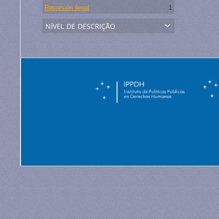
Represión ilegal
1
nível de descrição