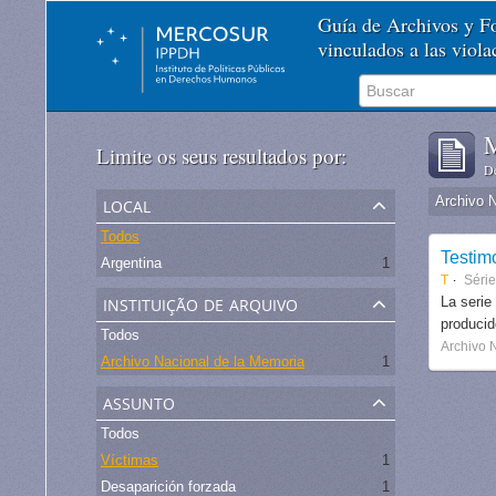
Guía de Archivos y 
vinculados a las viol
M
Limite os seus resultados por:
De
local
Archivo 
Todos
Testim
Argentina
1
T
Séri
instituição de arquivo
La serie
produci
Todos
Archivo 
Archivo Nacional de la Memoria
1
assunto
Todos
Víctimas
1
Desaparición forzada
1