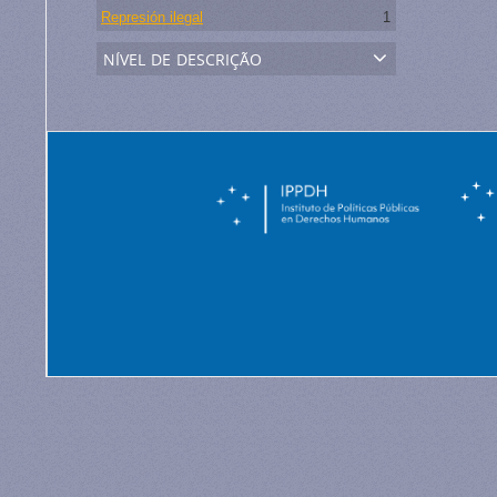
Represión ilegal
1
nível de descrição