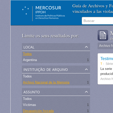
Guía de Archivos y 
vinculados a las viol
M
Limite os seus resultados por:
De
local
Archivo 
Todos
Testim
Argentina
1
T
Séri
instituição de arquivo
La serie
produci
Todos
Archivo 
Archivo Nacional de la Memoria
1
assunto
Todos
Víctimas
1
Desaparición forzada
1