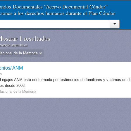
Fondos Documentales “Acervo Documental Cóndor”
aciones a los derechos humanos durante el Plan Cóndor
ostrar 1 resultados
scrição arquivística
Nacional de la Memoria
onios/ ANM
es
 Legajos ANM está conformada por testimonios de familiares y víctimas de des
dos desde 2003.
Nacional de la Memoria