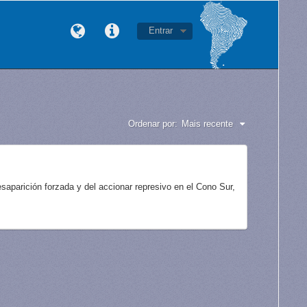
Entrar
Ordenar por:
Mais recente
aparición forzada y del accionar represivo en el Cono Sur,