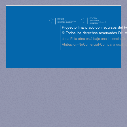
Proyecto financiado con recursos del F
© Todos los derechos reservados DH 
cbna
Esta obra está bajo una Licencia C
Atribución-NoComercial-CompartirIgual 4.0