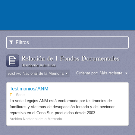
Filtros
Relación de 1 Fondos Documentales
Descripción archivística
Ordenar por:
Más reciente
Archivo Nacional de la Memoria
Testimonios/ ANM
T
Serie
La serie Legajos ANM está conformada por testimonios de
familiares y víctimas de desaparición forzada y del accionar
represivo en el Cono Sur, producidos desde 2003.
Archivo Nacional de la Memoria