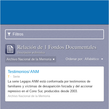
Filtros
Relación de 1 Fondos Documentales
Descripción archivística
Ordenar por:
Alfabético
Archivo Nacional de la Memoria
Testimonios/ ANM
T
Serie
La serie Legajos ANM está conformada por testimonios de
familiares y víctimas de desaparición forzada y del accionar
represivo en el Cono Sur, producidos desde 2003.
Archivo Nacional de la Memoria