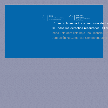
Proyecto financiado con recursos del F
© Todos los derechos reservados DH 
cbna
Esta obra está bajo una Licencia C
Atribución-NoComercial-CompartirIgual 4.0