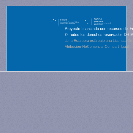
Proyecto financiado con recursos del F
© Todos los derechos reservados DH 
cbna
Esta obra está bajo una Licencia C
Atribución-NoComercial-CompartirIgual 4.0