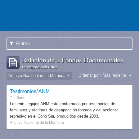
Filtros
Relación de 1 Fondos Documentales
Descripción archivística
Ordenar por:
Más reciente
Archivo Nacional de la Memoria
Testimonios/ ANM
T
Serie
La serie Legajos ANM está conformada por testimonios de
familiares y víctimas de desaparición forzada y del accionar
represivo en el Cono Sur, producidos desde 2003.
Archivo Nacional de la Memoria