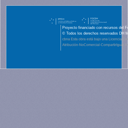
Proyecto financiado con recursos del F
© Todos los derechos reservados DH 
cbna
Esta obra está bajo una Licencia C
Atribución-NoComercial-CompartirIgual 4.0