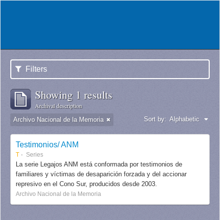
Filters
Showing 1 results
Archival description
Sort by:
Alphabetic
Archivo Nacional de la Memoria
Testimonios/ ANM
T
Series
La serie Legajos ANM está conformada por testimonios de
familiares y víctimas de desaparición forzada y del accionar
represivo en el Cono Sur, producidos desde 2003.
Archivo Nacional de la Memoria