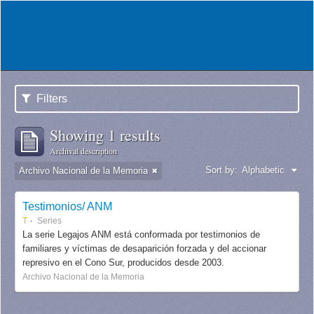
Filters
Showing 1 results
Archival description
Sort by:
Alphabetic
Archivo Nacional de la Memoria
Testimonios/ ANM
T
Series
La serie Legajos ANM está conformada por testimonios de
familiares y víctimas de desaparición forzada y del accionar
represivo en el Cono Sur, producidos desde 2003.
Archivo Nacional de la Memoria