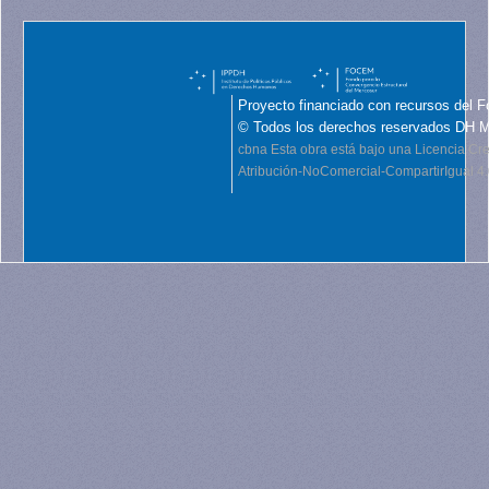
Proyecto financiado con recursos del F
© Todos los derechos reservados DH 
cbna
Esta obra está bajo una Licencia C
Atribución-NoComercial-CompartirIgual 4.0