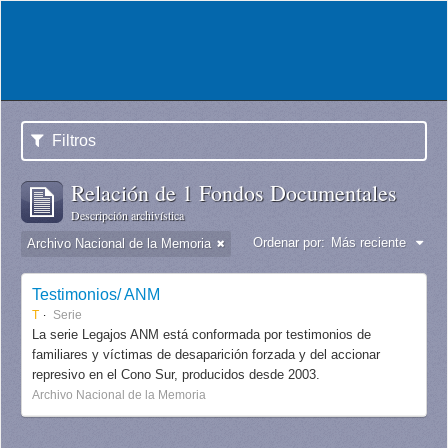
Filtros
Relación de 1 Fondos Documentales
Descripción archivística
Ordenar por:
Más reciente
Archivo Nacional de la Memoria
Testimonios/ ANM
T
Serie
La serie Legajos ANM está conformada por testimonios de
familiares y víctimas de desaparición forzada y del accionar
represivo en el Cono Sur, producidos desde 2003.
Archivo Nacional de la Memoria