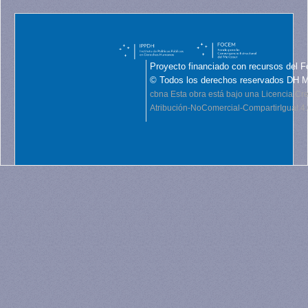
Proyecto financiado con recursos del F
© Todos los derechos reservados DH 
cbna
Esta obra está bajo una Licencia C
Atribución-NoComercial-CompartirIgual 4.0