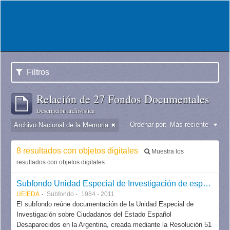
Filtros
Relación de 27 Fondos Documentales
Descripción archivística
Ordenar por:
Más reciente
Archivo Nacional de la Memoria
8 resultados con objetos digitales
Muestra los
resultados con objetos digitales
Subfondo Unidad Especial de Investigación de españoles Desaparecidos en Argentina
UEIEDA
Subfondo
1984 - 2011
El subfondo reúne documentación de la Unidad Especial de
Investigación sobre Ciudadanos del Estado Español
Desaparecidos en la Argentina, creada mediante la Resolución 51