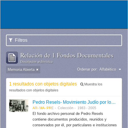
Filtros
Relación de 1 Fondos Documentales
Descripción archivística
Ordenar por:
Alfabético
Memoria Abierta
1 resultados con objetos digitales
Muestra los
resultados con objetos digitales
Pedro Resels- Movimiento Judío por los Derechos Humanos
AR- MA- PRE
Colección
1983 - 2005
El fondo archivo personal de Pedro Resels
contiene documentos producidos, reunidos y
conservados por él, por particulares e instituciones