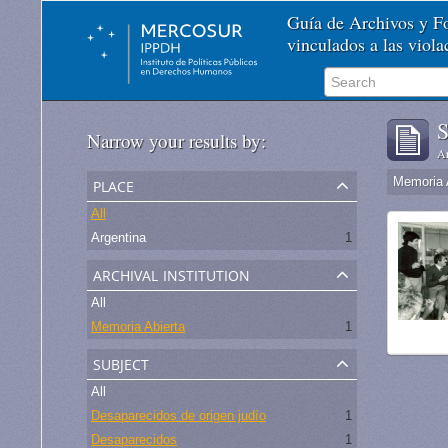
Guía de Archivos y 
vinculados a las viol
S
Narrow your results by:
Ar
place
Memoria 
All
Argentina
1
archival institution
All
Memoria Abierta
1
subject
All
Desaparecidos de origen judío
1
Desaparecidos
1