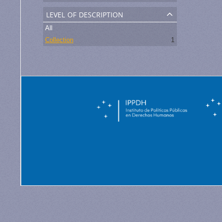
level of description
All
Collection
1