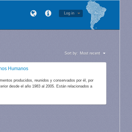
Log in
Sort by:
Most recent
echos Humanos
mentos producidos, reunidos y conservados por él, por
xterior desde el año 1983 al 2005. Están relacionados a