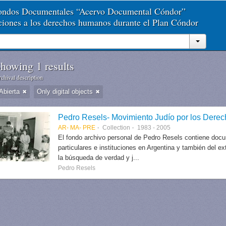
Fondos Documentales “Acervo Documental Cóndor”
aciones a los derechos humanos durante el Plan Cóndor
howing 1 results
chival description
Abierta
Only digital objects
Pedro Resels- Movimiento Judío por los Der
AR- MA- PRE
Collection
1983 - 2005
El fondo archivo personal de Pedro Resels contiene docu
particulares e instituciones en Argentina y también del e
la búsqueda de verdad y j...
Pedro Resels