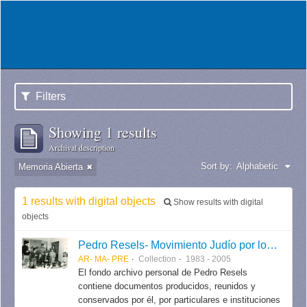
Filters
Showing 1 results
Archival description
Sort by:
Alphabetic
Memoria Abierta
1 results with digital objects
Show results with digital
objects
Pedro Resels- Movimiento Judío por los Derechos Humanos
AR- MA- PRE
Collection
1983 - 2005
El fondo archivo personal de Pedro Resels
contiene documentos producidos, reunidos y
conservados por él, por particulares e instituciones