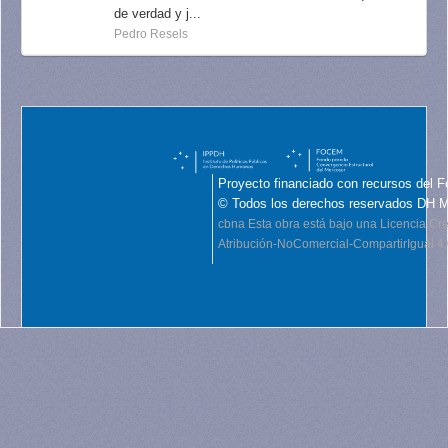
de verdad y j...
Pedro Resels
Proyecto financiado con recursos del F
© Todos los derechos reservados DH 
cbna
Esta obra está bajo una Licencia C
Atribución-NoComercial-CompartirIgual 4.0