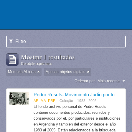
Filtro
Mostrar 1 resultados
Descrição arquivística
Memoria Abierta
Apenas objetos digitais
Ordenar por:
Mais recente
Pedro Resels- Movimiento Judío por los Derechos Humanos
AR- MA- PRE
Coleção
1983 - 2005
El fondo archivo personal de Pedro Resels
contiene documentos producidos, reunidos y
conservados por él, por particulares e instituciones
en Argentina y también del exterior desde el año
1983 al 2005. Están relacionados a la búsqueda