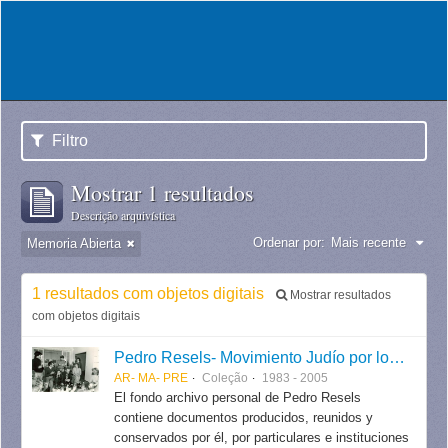
Filtro
Mostrar 1 resultados
Descrição arquivística
Ordenar por:
Mais recente
Memoria Abierta
1 resultados com objetos digitais
Mostrar resultados
com objetos digitais
Pedro Resels- Movimiento Judío por los Derechos Humanos
AR- MA- PRE
Coleção
1983 - 2005
El fondo archivo personal de Pedro Resels
contiene documentos producidos, reunidos y
conservados por él, por particulares e instituciones