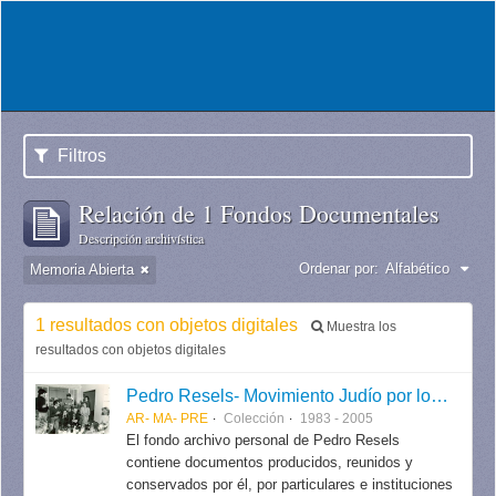
Filtros
Relación de 1 Fondos Documentales
Descripción archivística
Ordenar por:
Alfabético
Memoria Abierta
1 resultados con objetos digitales
Muestra los
resultados con objetos digitales
Pedro Resels- Movimiento Judío por los Derechos Humanos
AR- MA- PRE
Colección
1983 - 2005
El fondo archivo personal de Pedro Resels
contiene documentos producidos, reunidos y
conservados por él, por particulares e instituciones