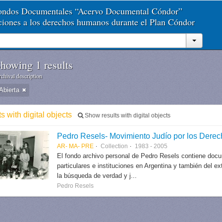
Fondos Documentales “Acervo Documental Cóndor”
aciones a los derechos humanos durante el Plan Cóndor
howing 1 results
chival description
Abierta
ts with digital objects
Show results with digital objects
Pedro Resels- Movimiento Judío por los Der
AR- MA- PRE
Collection
1983 - 2005
El fondo archivo personal de Pedro Resels contiene docu
particulares e instituciones en Argentina y también del e
la búsqueda de verdad y j...
Pedro Resels