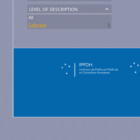
level of description
All
Collection
1