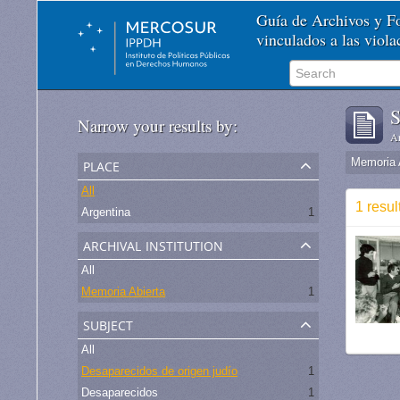
Guía de Archivos y 
vinculados a las viol
S
Narrow your results by:
Ar
place
Memoria 
All
1 resul
Argentina
1
archival institution
All
Memoria Abierta
1
subject
All
Desaparecidos de origen judío
1
Desaparecidos
1