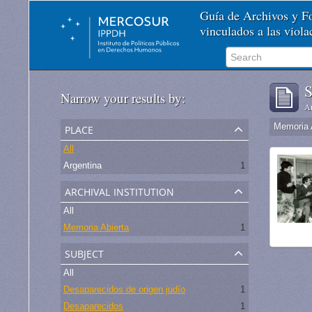
Guía de Archivos y 
vinculados a las viol
S
Narrow your results by:
Ar
place
Memoria 
All
Argentina
1
archival institution
All
Memoria Abierta
1
subject
All
Desaparecidos de origen judío
1
Desaparecidos
1