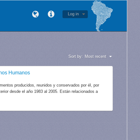
Log in
Sort by:
Most recent
echos Humanos
mentos producidos, reunidos y conservados por él, por
xterior desde el año 1983 al 2005. Están relacionados a