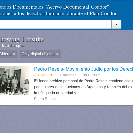
Fondos Documentales “Acervo Documental Cóndor”
aciones a los derechos humanos durante el Plan Cóndor
howing 1 results
chival description
Abierta
Only digital objects
Pedro Resels- Movimiento Judío por los Der
AR- MA- PRE
Collection
1983 - 2005
El fondo archivo personal de Pedro Resels contiene docu
particulares e instituciones en Argentina y también del e
la búsqueda de verdad y j...
Pedro Resels