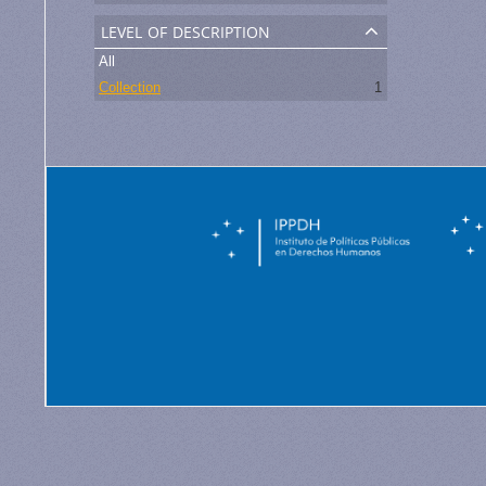
level of description
All
Collection
1