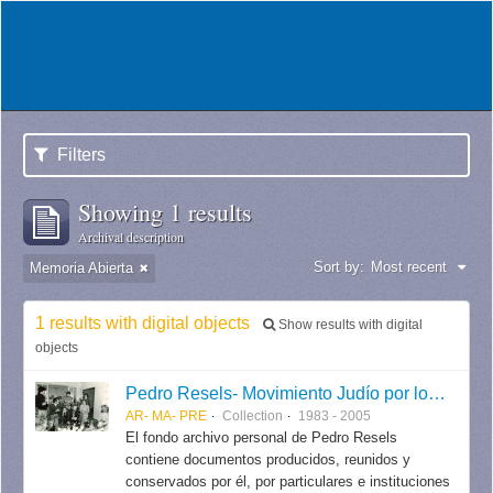
Filters
Showing 1 results
Archival description
Sort by:
Most recent
Memoria Abierta
1 results with digital objects
Show results with digital
objects
Pedro Resels- Movimiento Judío por los Derechos Humanos
AR- MA- PRE
Collection
1983 - 2005
El fondo archivo personal de Pedro Resels
contiene documentos producidos, reunidos y
conservados por él, por particulares e instituciones