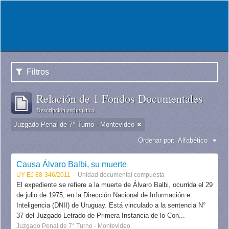
Filtros
Relación de 1 Fondos Documentales
Descripción archivística
Juzgado Penal de 7° Turno - Montevideo
Ordenar por:
Alfabético
Causa Álvaro Balbi, su muerte
UY EJ 88-346/2011
Unidad documental compuesta
El expediente se refiere a la muerte de Álvaro Balbi, ocurrida el 29
de julio de 1975, en la Dirección Nacional de Información e
Inteligencia (DNII) de Uruguay. Está vinculado a la sentencia N°
37 del Juzgado Letrado de Primera Instancia de lo Con...
Juzgado Penal de 7° Turno - Montevideo