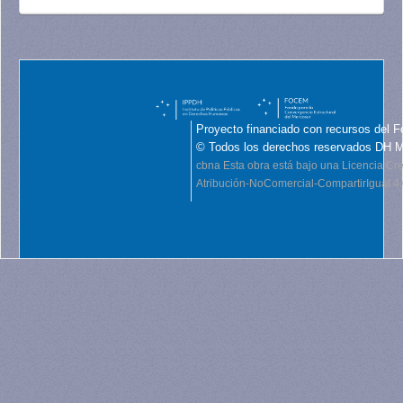
Proyecto financiado con recursos del F
© Todos los derechos reservados DH 
cbna
Esta obra está bajo una Licencia C
Atribución-NoComercial-CompartirIgual 4.0