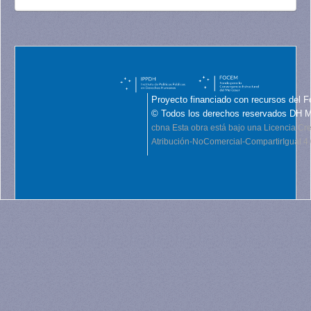
Proyecto financiado con recursos del F
© Todos los derechos reservados DH 
cbna
Esta obra está bajo una Licencia C
Atribución-NoComercial-CompartirIgual 4.0