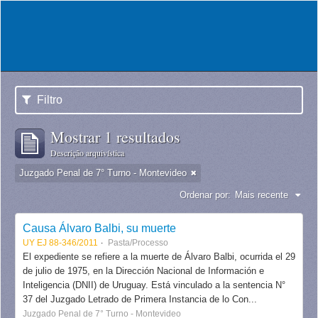
Filtro
Mostrar 1 resultados
Descrição arquivística
Juzgado Penal de 7° Turno - Montevideo
Ordenar por:
Mais recente
Causa Álvaro Balbi, su muerte
UY EJ 88-346/2011
Pasta/Processo
El expediente se refiere a la muerte de Álvaro Balbi, ocurrida el 29
de julio de 1975, en la Dirección Nacional de Información e
Inteligencia (DNII) de Uruguay. Está vinculado a la sentencia N°
37 del Juzgado Letrado de Primera Instancia de lo Con...
Juzgado Penal de 7° Turno - Montevideo