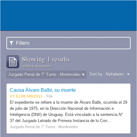
Filters
Showing 1 results
Archival description
Sort by:
Alphabetic
Juzgado Penal de 7° Turno - Montevideo
Causa Álvaro Balbi, su muerte
UY EJ 88-346/2011
File
El expediente se refiere a la muerte de Álvaro Balbi, ocurrida el 29
de julio de 1975, en la Dirección Nacional de Información e
Inteligencia (DNII) de Uruguay. Está vinculado a la sentencia N°
37 del Juzgado Letrado de Primera Instancia de lo Con...
Juzgado Penal de 7° Turno - Montevideo