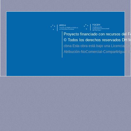
Proyecto financiado con recursos del F
© Todos los derechos reservados DH 
cbna
Esta obra está bajo una Licencia C
Atribución-NoComercial-CompartirIgual 4.0