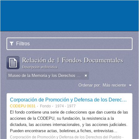
Filtros
Relación de 1 Fondos Documentales
Descripción archivística
Museo de la Memoria y los Derechos Humanos - Chile
Ordenar por:
Más reciente
Corporación de Promoción y Defensa de los Derechos del Pueblo CODEPU
CODEPU 0031
Fondo
1974 - 1977
El fondo contiene una serie de colecciones que dan cuenta de las
acciones de la CODEPU, su fundación, la resistencia a la
dictadura, las acciones internacionales, y las acciones judiciales.
Pueden encontrarse actas, boletines,a fiches, entrevistas...
Corporación de Promoción y Defensa de los Derechos del Pueblo -