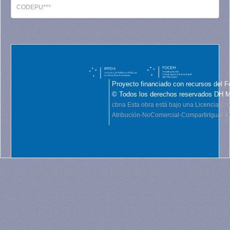
CODEPU***
Proyecto financiado con recursos del F
© Todos los derechos reservados DH 
cbna
Esta obra está bajo una Licencia C
Atribución-NoComercial-CompartirIgual 4.0