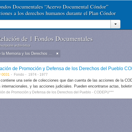
Fondos Documentales “Acervo Documental Cóndor”
aciones a los derechos humanos durante el Plan Cóndor
elación de 1 Fondos Documentales
scripción archivística
Museo de la Memoria y los Derechos Humanos - Chile
ación de Promoción y Defensa de los Derechos del Pueblo 
 0031
Fondo
1974 - 1977
 contiene una serie de colecciones que dan cuenta de las acciones de la CODE
 internacionales, y las acciones judiciales. Pueden encontrarse actas, boletin
ión de Promoción y Defensa de los Derechos del Pueblo - CODEPU***