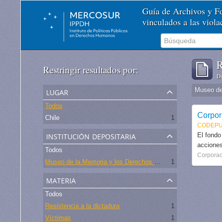
Guía de Archivos y 
vinculados a las viol
R
Restringir resultados por:
De
lugar
Todos
Corpor
Chile
1
CODEPU
institución depositaria
El fondo
acciones
Todos
Corporac
Museo de la Memoria y los Derechos Humanos - Chile
1
materia
Todos
Resistencia a la dictadura
1
Víctimas
1