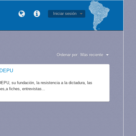
Iniciar sesión
Ordenar por:
Más reciente
CODEPU
PU, su fundación, la resistencia a la dictadura, las
es,a fiches, entrevistas...