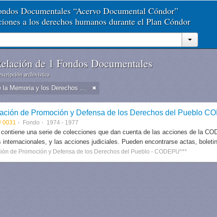
Fondos Documentales “Acervo Documental Cóndor”
aciones a los derechos humanos durante el Plan Cóndor
elación de 1 Fondos Documentales
scripción archivística
Museo de la Memoria y los Derechos Humanos - Chile
ación de Promoción y Defensa de los Derechos del Pueblo 
 0031
Fondo
1974 - 1977
 contiene una serie de colecciones que dan cuenta de las acciones de la CODE
 internacionales, y las acciones judiciales. Pueden encontrarse actas, boletin
ión de Promoción y Defensa de los Derechos del Pueblo - CODEPU***