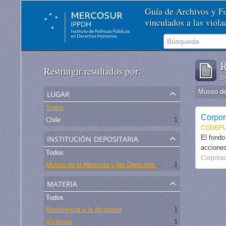
Guía de Archivos y 
vinculados a las viol
R
Restringir resultados por:
De
lugar
Todos
Corpor
Chile
1
CODEPU
institución depositaria
El fondo
acciones
Todos
Corporac
Museo de la Memoria y los Derechos Humanos - Chile
1
materia
Todos
Resistencia a la dictadura
1
Víctimas
1