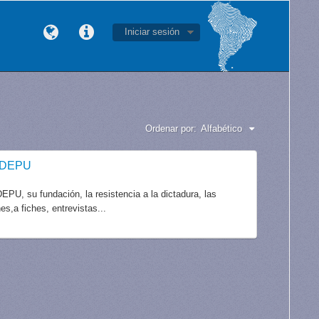
Iniciar sesión
Ordenar por:
Alfabético
CODEPU
PU, su fundación, la resistencia a la dictadura, las
es,a fiches, entrevistas...