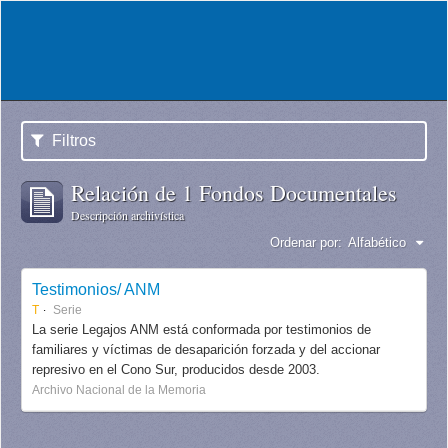
Filtros
Relación de 1 Fondos Documentales
Descripción archivística
Ordenar por:
Alfabético
Testimonios/ ANM
T
Serie
La serie Legajos ANM está conformada por testimonios de
familiares y víctimas de desaparición forzada y del accionar
represivo en el Cono Sur, producidos desde 2003.
Archivo Nacional de la Memoria