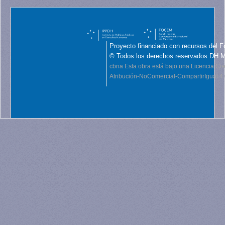
Proyecto financiado con recursos del F
© Todos los derechos reservados DH 
cbna
Esta obra está bajo una Licencia C
Atribución-NoComercial-CompartirIgual 4.0